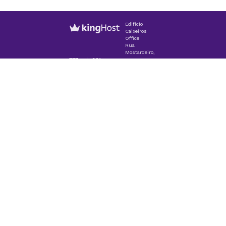
Edifício
Caixeiros
Office
Rua
Mostardeiro,
777, sala 601
CEP 90430-001 - Porto Alegre/RS