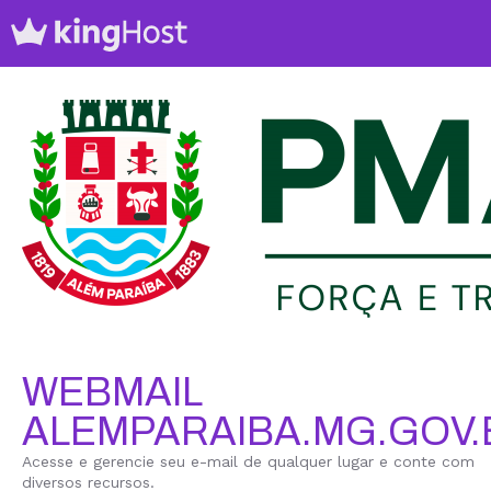
WEBMAIL
ALEMPARAIBA.MG.GOV.
Acesse e gerencie seu e-mail de qualquer lugar e conte com
diversos recursos.